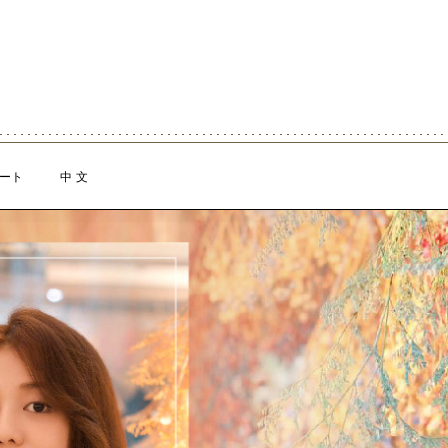
ート
中 文