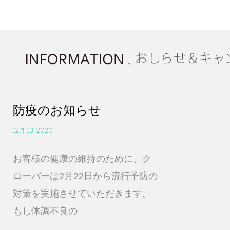
HOME
／
防疫のお知らせ
首
12月 13, 2020
お客様の健康の維持のために、ク
頁
ローバーは2月22日から流行予防の
対策を実施させていただきます。
もし体調不良の